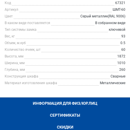
Код
67321
Артикул
ШМТ-60
Цвет
Серый металлик(RAL 9006)
В каком виде поставляется
В собранном виде
Тип системы замка
ключевой
Вес, кг
93
Объем, м.куб
0.5
Количество ячеек, шт
60
Высота, мм
1872
Ширина, мм
1010
Глубина, мм
260
Конструкция шкафа
Сварные
Материал изготовления шкафа
Металлические
ИНФОРМАЦИЯ ДЛЯ ФИЗ/ЮР.ЛИЦ
СЕРТИФИКАТЫ
СКИДКИ