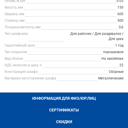
Объем, м.куб
0.03
Высота, мм
150
Ширина, мм
600
Глубина, мм
500
Толщина-металла, мм
0,6
Тип шкафчика
Для рабочих / Для раздевалок /
Для цеха
Гарантийный срок
1 год
Тип покрытия
порошковое
Вид сборки
На заклёпках
НДС включен в цену, %
22
Конструкция шкафа
Сборные
Материал изготовления шкафа
Металлические
ИНФОРМАЦИЯ ДЛЯ ФИЗ/ЮР.ЛИЦ
СЕРТИФИКАТЫ
СКИДКИ