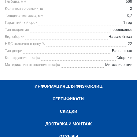
Глубина, мм
500
Количество секций, шт
2
Толщина-металла, мм
0,7
Гарантийный срок
1 год
Тип покрытия
порошковое
Вид сборки
На заклёпках
НДС включен в цену, %
22
Тип двери
Распашная
Конструкция шкафа
Сборные
Материал изготовления шкафа
Металлические
ИНФОРМАЦИЯ ДЛЯ ФИЗ/ЮР.ЛИЦ
СЕРТИФИКАТЫ
СКИДКИ
ДОСТАВКА И МОНТАЖ
ОТЗЫВЫ