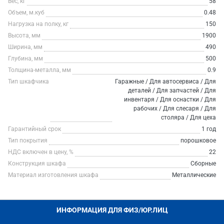
Вес, кг
58
Объем, м.куб
0.48
Нагрузка на полку, кг
150
Высота, мм
1900
Ширина, мм
490
Глубина, мм
500
Толщина-металла, мм
0.9
Тип шкафчика
Гаражные / Для автосервиса / Для
деталей / Для запчастей / Для
инвентаря / Для оснастки / Для
рабочих / Для слесаря / Для
столяра / Для цеха
Гарантийный срок
1 год
Тип покрытия
порошковое
НДС включен в цену, %
22
Конструкция шкафа
Сборные
Материал изготовления шкафа
Металлические
ИНФОРМАЦИЯ ДЛЯ ФИЗ/ЮР.ЛИЦ