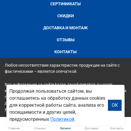
СЕРТИФИКАТЫ
СКИДКИ
ДОСТАВКА И МОНТАЖ
ОТЗЫВЫ
КОНТАКТЫ
Любое несоответствие характеристик продукции на сайте с
фактическими – является опечаткой.
Вся информация на сайте kazan.zavod-metakon.ru носит
исключительно ознакомительный и справочный характер и ни
Продолжая пользоваться сайтом, вы
при каких условиях не является публичной офертой. Всю
соглашаетесь на обработку данных cookies
дополнительную информацию можно узнать по телефонам
для корректной работы сайта, анализа его
ОК
указанным на сайте.
посещаемости и других целей,
предусмотренных
Политикой
.
Главная
Отзывы
Каталог
Доставка
Контакты