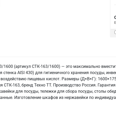
/1600 (артикул СТК-163/1600) — это максимально вмест
я стенка AISI 430) для гигиеничного хранения посуды, инв
воздействию пищевых кислот. Размеры (Д×В×Г): 1600×1750
я СТК-163, бренд Техно ТТ. Производство Россия. Гаранти
авейки для посуды, тележки для сбора посуды, столы обед
анные. Изготовление шкафов из нержавейки по индивиду