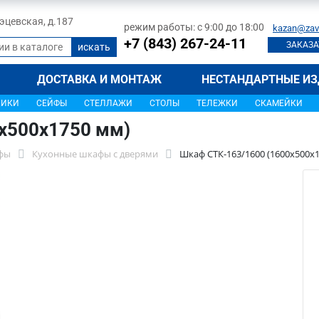
 Тэцевская, д.187
режим работы: с 9:00 до 18:00
kazan@zav
+7 (843) 267-24-11
ЗАКАЗА
ДОСТАВКА И МОНТАЖ
НЕСТАНДАРТНЫЕ ИЗ
ЩИКИ
СЕЙФЫ
СТЕЛЛАЖИ
СТОЛЫ
ТЕЛЕЖКИ
СКАМЕЙКИ
x500x1750 мм)
фы
Кухонные шкафы с дверями
Шкаф СТК-163/1600 (1600x500x