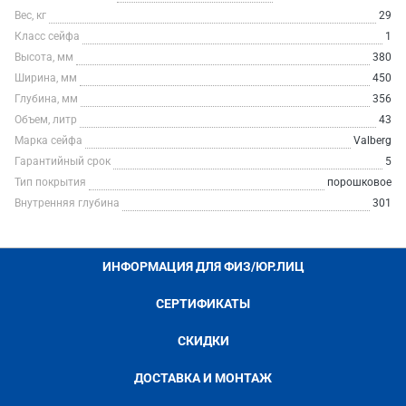
Вес, кг
29
Класс сейфа
1
Высота, мм
380
Ширина, мм
450
Глубина, мм
356
Объем, литр
43
Марка сейфа
Valberg
Гарантийный срок
5
Тип покрытия
порошковое
Внутренняя глубина
301
ИНФОРМАЦИЯ ДЛЯ ФИЗ/ЮР.ЛИЦ
СЕРТИФИКАТЫ
СКИДКИ
ДОСТАВКА И МОНТАЖ