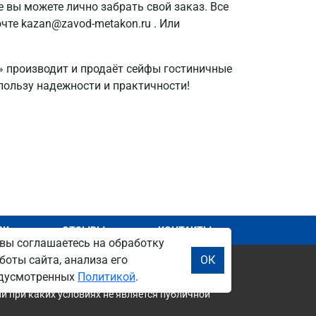
е вы можете лично забрать свой заказ. Все
чте kazan@zavod-metakon.ru . Или
ь» производит и продаёт сейфы гостиничные
 пользу надежности и практичности!
АЖ
ОТЗЫВЫ
КОНТАКТЫ
вы соглашаетесь на обработку
боты сайта, анализа его
ОК
редусмотренных
Политикой
.
и при каких условиях не является публичной