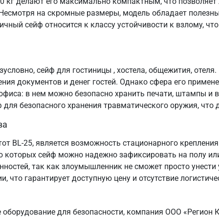
10 кг делают его максимально компактным, что позволяет 
 Несмотря на скромные размеры, модель обладает полезны
ичный сейф относится к классу устойчивости к взлому, ч
условно, сейф для гостиницы , хостела, общежития, отеля
ения документов и денег гостей. Однако сфера его приме
 офиса: в нем можно безопасно хранить печати, штампы и 
 для безопасного хранения травматического оружия, что 
ва
этот BL-25, является возможность стационарного креплен
ю которых сейф можно надежно зафиксировать на полу или
ностей, так как злоумышленник не сможет просто унести у
и, что гарантирует доступную цену и отсутствие логистич
е оборудование для безопасности, компания ООО «Регион 