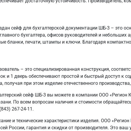
беспечивает достаточную устойчивость. Производитель, ко
здан сейф для бухгалтерской документации ШБ-3 – это осн
главного бухгалтера, офисов руководителей и небольших 
ные бланки, печати, штампы и ключи. Благодаря компактной
ьзователь – это специализированная конструкция, соотве
ок и 1 дверь обеспечивают простой и быстрый доступ к с
са, получая при этом изделие отечественного производства
лтерский сейф ШБ-3 вы можете в компании ООО «Регион К
зани. По всем вопросам наличия и стоимости обращайтесь
(843) 267-24-11.
сание и технические характеристики изделия. ООО «Регион
всей России, гарантия и скидки от производителя. Это ваш