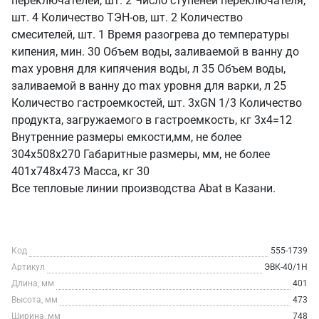
переключателей, шт. 2 Число ступеней переключателя,
шт. 4 Количество ТЭН-ов, шт. 2 Количество
смесителей, шт. 1 Время разогрева до температуры
кипения, мин. 30 Объем воды, заливаемой в ванну до
max уровня для кипячения воды, л 35 Объем воды,
заливаемой в ванну до max уровня для варки, л 25
Количество гастроемкостей, шт. 3xGN 1/3 Количество
продукта, загружаемого в гастроемкость, кг 3x4=12
Внутренние размеры емкости,мм, не более
304x508x270 Габаритные размеры, мм, не более
401x748x473 Масса, кг 30
Все тепловые линии производства Abat в Казани.
Код
555-1739
Артикул
ЭВК-40/1Н
Длина, мм
401
Высота, мм
473
Ширина, мм
748