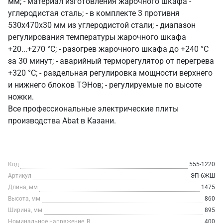
мм; - материал изготовления жарочного шкафа -
углеродистая сталь; - в комплекте 3 противня
530x470x30 мм из углеродистой стали; - диапазон
регулирования температуры жарочного шкафа
+20...+270 °C; - разогрев жарочного шкафа до +240 °C
за 30 минут; - аварийный терморегулятор от перегрева
+320 °C; - раздельная регулировка мощности верхнего
и нижнего блоков ТЭНов; - регулируемые по высоте
ножки.
Все профессиональные электрические плиты
производства Abat в Казани.
Код
555-1220
Артикул
ЭП-6ЖШ
Длина, мм
1475
Высота, мм
860
Ширина, мм
895
Номинальное напряжение, В
400