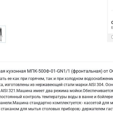
ая кухонная МПК-500Ф-01-GN1/1 (фронтальная) от О
ть ее как при горячем, так и при холодном водоснабжени
а, изготовлены из нержавеющей стали марки AISI 304. Ос
AISI 321.Машина имеет два режима мойки.Обеспечиваетс
 постоянный контроль температуры воды в ванне и бойлер
анели.Машина стандартно комплектуется:- кассетой для мы
- стаканом для мытья столовых приборов;- держателем г