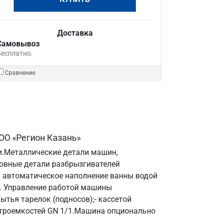
Доставка
Самовывоз
Бесплатно.
Сравнение
ОО «Регион Казань»
и.Металлические детали машин,
новные детали разбрызгивателей
я автоматическое наполнение ванны водой
е. Управление работой машины
тья тарелок (подносов);- кассетой
астроемкостей GN 1/1.Машина опционально