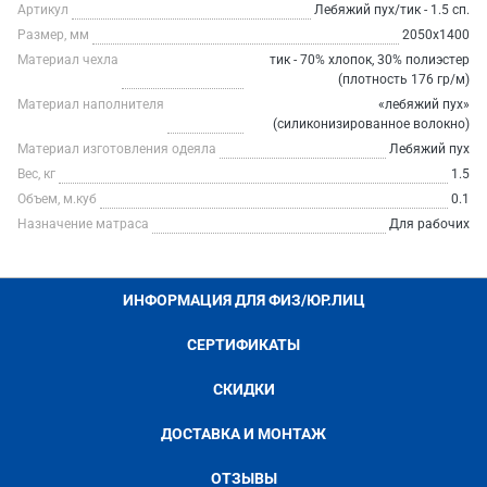
Артикул
Лебяжий пух/тик - 1.5 сп.
Размер, мм
2050х1400
Материал чехла
тик - 70% хлопок, 30% полиэстер
(плотность 176 гр/м)
Материал наполнителя
«лебяжий пух»
(силиконизированное волокно)
Материал изготовления одеяла
Лебяжий пух
Вес, кг
1.5
Объем, м.куб
0.1
Назначение матраса
Для рабочих
ИНФОРМАЦИЯ ДЛЯ ФИЗ/ЮР.ЛИЦ
СЕРТИФИКАТЫ
СКИДКИ
ДОСТАВКА И МОНТАЖ
ОТЗЫВЫ