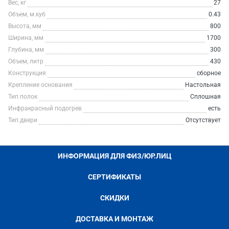
Вес, кг
27
Объем, м.куб
0.43
Высота, мм
800
Ширина, мм
1700
Глубина, мм
300
Объем, литр
430
Конструкция
сборное
Крепление основания
Настольная
Тип полок
Сплошная
Инфракрасный подогрев
есть
Тип двери
Отсутствует
ИНФОРМАЦИЯ ДЛЯ ФИЗ/ЮР.ЛИЦ
СЕРТИФИКАТЫ
СКИДКИ
ДОСТАВКА И МОНТАЖ