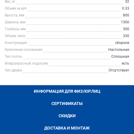
Вес, кг
32
Объем, м.куб
0.33
Высота, мм
800
Ширина, мм
1300
Глубина, мм
300
Объем, литр
330
Конструкция
сборное
Крепление основания
Настольная
Тип полок
Сплошная
Инфракрасный подогрев
есть
Тип двери
Отсутствует
ИНФОРМАЦИЯ ДЛЯ ФИЗ/ЮР.ЛИЦ
СЕРТИФИКАТЫ
СКИДКИ
ДОСТАВКА И МОНТАЖ