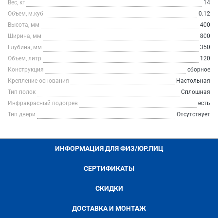
Вес, кг
14
Объем, м.куб
0.12
Высота, мм
400
Ширина, мм
800
Глубина, мм
350
Объем, литр
120
Конструкция
сборное
Крепление основания
Настольная
Тип полок
Сплошная
Инфракрасный подогрев
есть
Тип двери
Отсутствует
ИНФОРМАЦИЯ ДЛЯ ФИЗ/ЮР.ЛИЦ
СЕРТИФИКАТЫ
СКИДКИ
ДОСТАВКА И МОНТАЖ