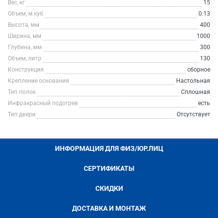
Вес, кг
15
Объем, м.куб
0.13
Высота, мм
400
Ширина, мм
1000
Глубина, мм
300
Объем, литр
130
Конструкция
сборное
Крепление основания
Настольная
Тип полок
Сплошная
Инфракрасный подогрев
есть
Тип двери
Отсутствует
ИНФОРМАЦИЯ ДЛЯ ФИЗ/ЮР.ЛИЦ
СЕРТИФИКАТЫ
СКИДКИ
ДОСТАВКА И МОНТАЖ