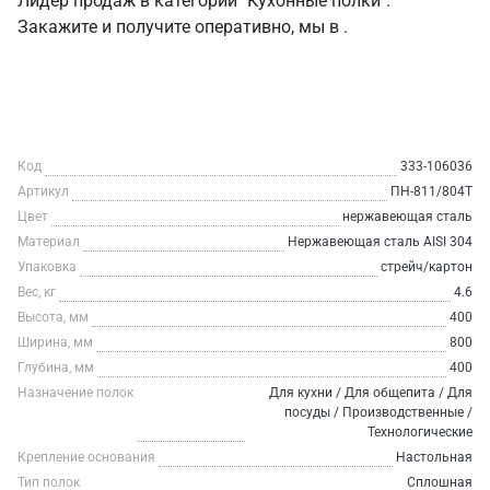
Лидер продаж в категории "Кухонные полки".
Закажите и получите оперативно, мы в .
Код
333-106036
Артикул
ПН-811/804Т
Цвет
нержавеющая сталь
Материал
Нержавеющая сталь AISI 304
Упаковка
стрейч/картон
Вес, кг
4.6
Высота, мм
400
Ширина, мм
800
Глубина, мм
400
Назначение полок
Для кухни / Для общепита / Для
посуды / Производственные /
Технологические
Крепление основания
Настольная
Тип полок
Сплошная