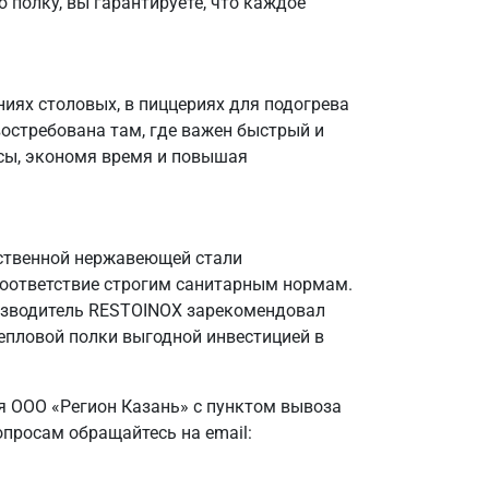
 полку, вы гарантируете, что каждое
иях столовых, в пиццериях для подогрева
остребована там, где важен быстрый и
ссы, экономя время и повышая
чественной нержавеющей стали
 соответствие строгим санитарным нормам.
оизводитель RESTOINOX зарекомендовал
епловой полки выгодной инвестицией в
я ООО «Регион Казань» с пунктом вывоза
опросам обращайтесь на email: