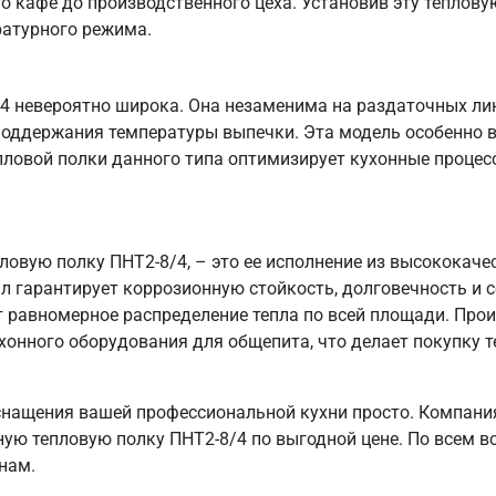
о кафе до производственного цеха. Установив эту тепловую
ратурного режима.
4 невероятно широка. Она незаменима на раздаточных лин
 поддержания температуры выпечки. Эта модель особенно в
пловой полки данного типа оптимизирует кухонные проце
пловую полку ПНТ2-8/4, – это ее исполнение из высокока
ал гарантирует коррозионную стойкость, долговечность и
т равномерное распределение тепла по всей площади. Пр
хонного оборудования для общепита, что делает покупку т
нащения вашей профессиональной кухни просто. Компани
ную тепловую полку ПНТ2-8/4 по выгодной цене. По всем в
нам.