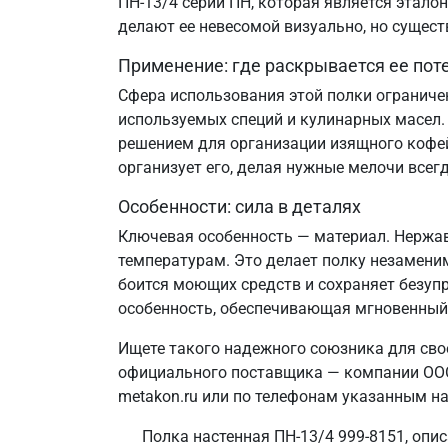
ПН-13/4 серии ПН, которая является этало
делают ее невесомой визуально, но сущест
Применение: где раскрывается ее пот
Сфера использования этой полки ограничен
используемых специй и кулинарных масел.
решением для организации изящного кофейн
организует его, делая нужные мелочи всегд
Особенности: сила в деталях
Ключевая особенность — материал. Нержав
температурам. Это делает полку незамени
боится моющих средств и сохраняет безупр
особенность, обеспечивающая мгновенный
Ищете такого надежного союзника для свое
официального поставщика — компании ООО 
metakon.ru или по телефонам указанным на
Полка настенная ПН-13/4 999-8151, опи