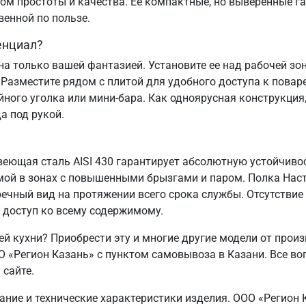
ном простоты и качества. Ее компактные, но выверенные га
венной по пользе.
енциал?
а только вашей фантазией. Установите ее над рабочей зо
 Разместите рядом с плитой для удобного доступа к пова
ого уголка или мини-бара. Как одноярусная конструкция,
а под рукой.
еющая сталь AISI 430 гарантирует абсолютную устойчивос
мой в зонах с повышенными брызгами и паром. Полка Нас
ечный вид на протяжении всего срока службы. Отсутствие
 доступ ко всему содержимому.
й кухни? Приобрести эту и многие другие модели от прои
«Регион Казань» с пунктом самовывоза в Казани. Все во
 сайте.
сание и технические характеристики изделия. ООО «Регион