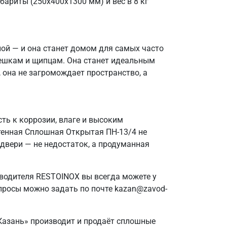
бариты (250х400х1300 мм) и вес в 8 кг
ной — и она станет домом для самых часто
решкам и щипцам. Она станет идеальным
 она не загромождает пространство, а
ть к коррозии, влаге и высоким
тенная Сплошная Открытая ПН-13/4 не
 двери — не недостаток, а продуманная
зводителя RESTOINOX вы всегда можете у
просы можно задать по почте kazan@zavod-
 Казань» производит и продаёт сплошные