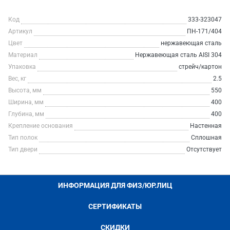
Код
333-323047
Артикул
ПН-171/404
Цвет
нержавеющая сталь
Материал
Нержавеющая сталь AISI 304
Упаковка
стрейч/картон
Вес, кг
2.5
Высота, мм
550
Ширина, мм
400
Глубина, мм
400
Крепление основания
Настенная
Тип полок
Сплошная
Тип двери
Отсутствует
ИНФОРМАЦИЯ ДЛЯ ФИЗ/ЮР.ЛИЦ
СЕРТИФИКАТЫ
СКИДКИ