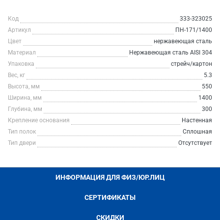
Код
333-323025
Артикул
ПН-171/1400
Цвет
нержавеющая сталь
Материал
Нержавеющая сталь AISI 304
Упаковка
стрейч/картон
Вес, кг
5.3
Высота, мм
550
Ширина, мм
1400
Глубина, мм
300
Крепление основания
Настенная
Тип полок
Сплошная
Тип двери
Отсутствует
ИНФОРМАЦИЯ ДЛЯ ФИЗ/ЮР.ЛИЦ
СЕРТИФИКАТЫ
СКИДКИ