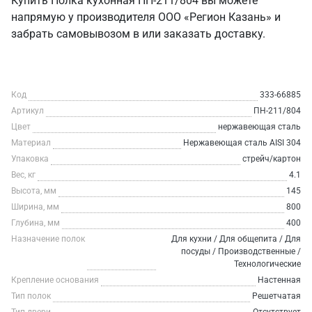
Купить Полка кухонная ПН-211/804 вы можете
напрямую у производителя ООО «Регион Казань» и
забрать самовывозом в или заказать доставку.
Код
333-66885
Артикул
ПН-211/804
Цвет
нержавеющая сталь
Материал
Нержавеющая сталь AISI 304
Упаковка
стрейч/картон
Вес, кг
4.1
Высота, мм
145
Ширина, мм
800
Глубина, мм
400
Назначение полок
Для кухни / Для общепита / Для
посуды / Производственные /
Технологические
Крепление основания
Настенная
Тип полок
Решетчатая