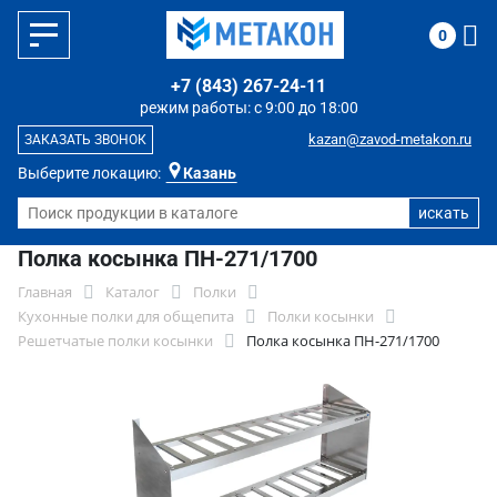
0
+7 (843) 267-24-11
режим работы: с 9:00 до 18:00
kazan@zavod-metakon.ru
ЗАКАЗАТЬ ЗВОНОК
Выберите локацию:
Казань
Полка косынка ПН-271/1700
Главная
Каталог
Полки
Кухонные полки для общепита
Полки косынки
Решетчатые полки косынки
Полка косынка ПН-271/1700