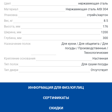
Цвет
нержавеющая сталь
Материал
Нержавеющая сталь AISI 304
Упаковка
стрейч/картон
Вес, кг
8.5
Высота, мм
176
Ширина, мм
1200
Глубина, мм
300
Назначение полок
Для кухни / Для общепита / Для
посуды / Производственные /
Технологические
Крепление основания
Настенная
Тип полок
Для сушки посуды
Тип двери
Отсутствует
ИНФОРМАЦИЯ ДЛЯ ФИЗ/ЮР.ЛИЦ
СЕРТИФИКАТЫ
СКИДКИ