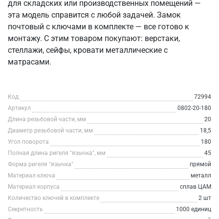
для складских или производственных помещений —
эта модель справится с любой задачей. Замок
почтовый с ключами в комплекте — все готово к
монтажу. С этим товаром покупают: верстаки,
стеллажи, сейфы, кровати металлические с
матрасами.
Код
72994
Артикул
0802-20-180
Длина резьбовой части, мм
20
Диаметр резьбовой части, мм
18,5
Угол поворота
180
Полная длина ригеля "язычка", мм
45
Форма ригеля "язычка"
прямой
Материал ключа
металл
Материал корпуса
сплав ЦАМ
Количество ключей в комплекте
2 шт
Секретность
1000 единиц