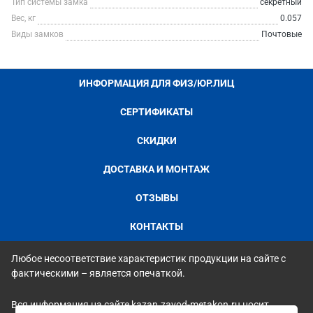
Тип системы замка
секретный
Вес, кг
0.057
Виды замков
Почтовые
ИНФОРМАЦИЯ ДЛЯ ФИЗ/ЮР.ЛИЦ
СЕРТИФИКАТЫ
СКИДКИ
ДОСТАВКА И МОНТАЖ
ОТЗЫВЫ
КОНТАКТЫ
Любое несоответствие характеристик продукции на сайте с
фактическими – является опечаткой.
Вся информация на сайте kazan.zavod-metakon.ru носит