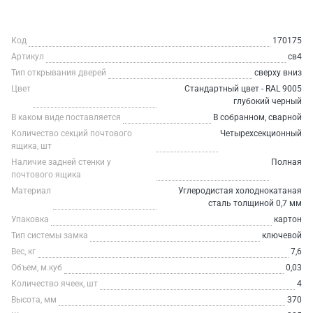
Код
170175
Артикул
св4
Тип открывания дверей
сверху вниз
Цвет
Стандартный цвет - RAL 9005
глубокий черный
В каком виде поставляется
В собранном, сварной
Количество секций почтового
Четырехсекционный
ящика, шт
Наличие задней стенки у
Полная
почтового ящика
Материал
Углеродистая холоднокатаная
сталь толщиной 0,7 мм
Упаковка
картон
Тип системы замка
ключевой
Вес, кг
7,6
Объем, м.куб
0,03
Количество ячеек, шт
4
Высота, мм
370