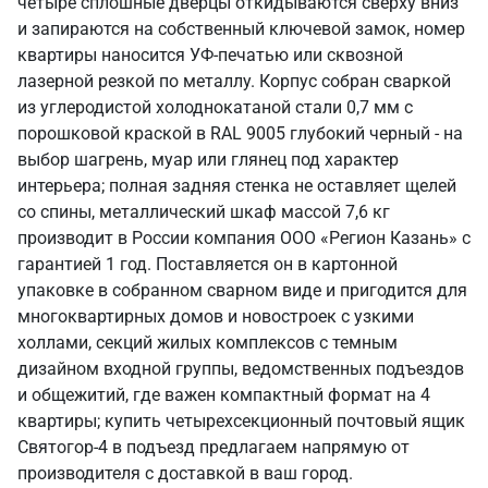
четыре сплошные дверцы откидываются сверху вниз
и запираются на собственный ключевой замок, номер
квартиры наносится УФ-печатью или сквозной
лазерной резкой по металлу. Корпус собран сваркой
из углеродистой холоднокатаной стали 0,7 мм с
порошковой краской в RAL 9005 глубокий черный - на
выбор шагрень, муар или глянец под характер
интерьера; полная задняя стенка не оставляет щелей
со спины, металлический шкаф массой 7,6 кг
производит в России компания ООО «Регион Казань» с
гарантией 1 год. Поставляется он в картонной
упаковке в собранном сварном виде и пригодится для
многоквартирных домов и новостроек с узкими
холлами, секций жилых комплексов с темным
дизайном входной группы, ведомственных подъездов
и общежитий, где важен компактный формат на 4
квартиры; купить четырехсекционный почтовый ящик
Святогор-4 в подъезд предлагаем напрямую от
производителя с доставкой в ваш город.