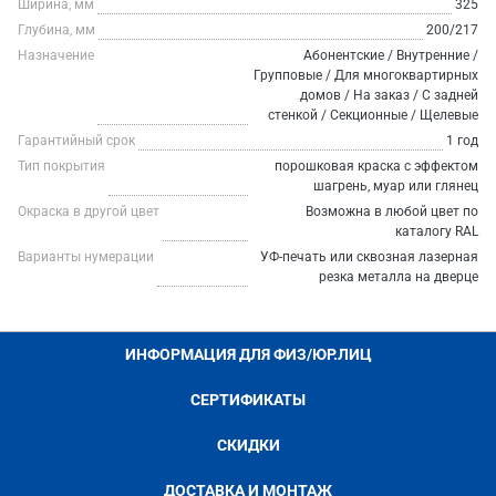
Ширина, мм
325
Глубина, мм
200/217
Назначение
Абонентские / Внутренние /
Групповые / Для многоквартирных
домов / На заказ / С задней
стенкой / Секционные / Щелевые
Гарантийный срок
1 год
Тип покрытия
порошковая краска с эффектом
шагрень, муар или глянец
Окраска в другой цвет
Возможна в любой цвет по
каталогу RAL
Варианты нумерации
УФ-печать или сквозная лазерная
резка металла на дверце
ИНФОРМАЦИЯ ДЛЯ ФИЗ/ЮР.ЛИЦ
СЕРТИФИКАТЫ
СКИДКИ
ДОСТАВКА И МОНТАЖ