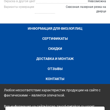
Окраска в другой цвет
Невозможна
Варианты нумерации
Сквозная лазерная резка на
дверце
ИНФОРМАЦИЯ ДЛЯ ФИЗ/ЮР.ЛИЦ
СЕРТИФИКАТЫ
СКИДКИ
ДОСТАВКА И МОНТАЖ
ОТЗЫВЫ
КОНТАКТЫ
Любое несоответствие характеристик продукции на сайте с
фактическими – является опечаткой.
Вся информация на сайте kazan.zavod-metakon.ru носит