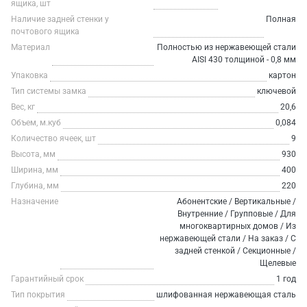
ящика, шт
Наличие задней стенки у
Полная
почтового ящика
Материал
Полностью из нержавеющей стали
AISI 430 толщиной - 0,8 мм
Упаковка
картон
Тип системы замка
ключевой
Вес, кг
20,6
Объем, м.куб
0,084
Количество ячеек, шт
9
Высота, мм
930
Ширина, мм
400
Глубина, мм
220
Назначение
Абонентские / Вертикальные /
Внутренние / Групповые / Для
многоквартирных домов / Из
нержавеющей стали / На заказ / С
задней стенкой / Секционные /
Щелевые
Гарантийный срок
1 год
Тип покрытия
шлифованная нержавеющая сталь