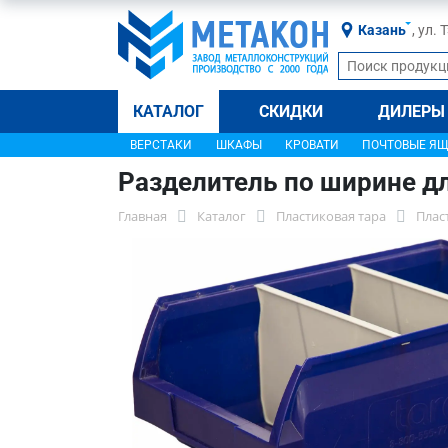
Казань
, ул.
КАТАЛОГ
СКИДКИ
ДИЛЕРЫ
ВЕРСТАКИ
ШКАФЫ
КРОВАТИ
ПОЧТОВЫЕ Я
Разделитель по ширине д
Главная
Каталог
Пластиковая тара
Плас