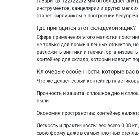
габаритах 122х222х2 мм он обладает внутр
инструментов, канцелярии и других мелки
станет кирпичиком в построении безупречн
Где пригодится этот складской ящик?
Сфера применения этого малютки поистине 
не только для промышленных объектов, но
разложить винтики и гаечки, организоват
контейнер для склада, который наводит по
Ключевые особенности, которые вас 
Что же делает серый контейнер пластиковы
Прочность и защита: сплошное дно и спло
пыли.
Экономия пространства: контейнер являе
Легкость и практичность: вес всего 0.08 к
свою форму даже в самых плотных стелла