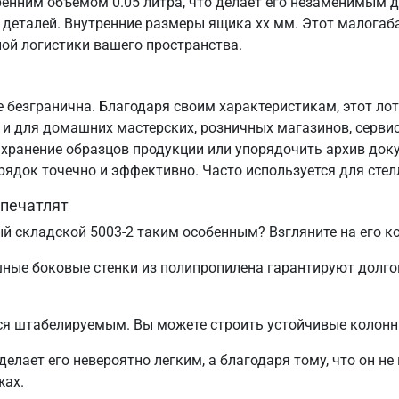
енним объемом 0.05 литра, что делает его незаменимым д
х деталей. Внутренние размеры ящика хх мм. Этот малога
ой логистики вашего пространства.
безгранична. Благодаря своим характеристикам, этот лот
 и для домашних мастерских, розничных магазинов, сервис
ь хранение образцов продукции или упорядочить архив док
рядок точечно и эффективно. Часто используется для сте
впечатлят
й складской 5003-2 таким особенным? Взгляните на его к
шные боковые стенки из полипропилена гарантируют долг
тся штабелируемым. Вы можете строить устойчивые колон
г делает его невероятно легким, а благодаря тому, что он
жах.