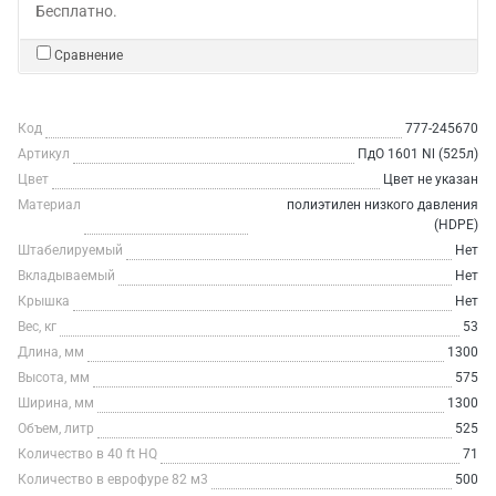
Бесплатно.
Сравнение
Код
777-245670
Артикул
ПдО 1601 Nl (525л)
Цвет
Цвет не указан
Материал
полиэтилен низкого давления
(HDPE)
Штабелируемый
Нет
Вкладываемый
Нет
Крышка
Нет
Вес, кг
53
Длина, мм
1300
Высота, мм
575
Ширина, мм
1300
Объем, литр
525
Количество в 40 ft HQ
71
Количество в еврофуре 82 м3
500