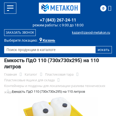
0
+7 (843) 267-24-11
режим работы: с 9:00 до 18:00
kazan@zavod-metakon.ru
ЗАКАЗАТЬ ЗВОНОК
Выберите локацию:
Казань
Емкость ПдО 110 (730х730х295) на 110
литров
Главная
Каталог
Пластиковая тара
Пластиковые ящики для склада
Контейнеры и поддоны для локализации разлива технических
Емкость ПдО 110 (730х730х295) на 110 литров
жидкостей