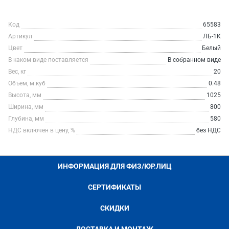
Код
65583
Артикул
ЛБ-1К
Цвет
Белый
В каком виде поставляется
В собранном виде
Вес, кг
20
Объем, м.куб
0.48
Высота, мм
1025
Ширина, мм
800
Глубина, мм
580
НДС включен в цену, %
без НДС
ИНФОРМАЦИЯ ДЛЯ ФИЗ/ЮР.ЛИЦ
СЕРТИФИКАТЫ
СКИДКИ