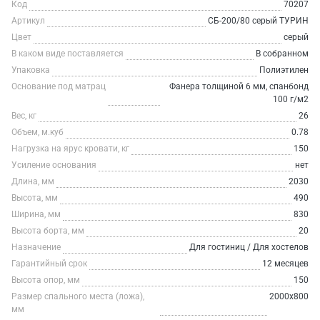
Код
70207
Артикул
СБ-200/80 серый ТУРИН
Цвет
серый
В каком виде поставляется
В собранном
Упаковка
Полиэтилен
Основание под матрац
Фанера толщиной 6 мм, спанбонд
100 г/м2
Вес, кг
26
Объем, м.куб
0.78
Нагрузка на ярус кровати, кг
150
Усиление основания
нет
Длина, мм
2030
Высота, мм
490
Ширина, мм
830
Высота борта, мм
20
Назначение
Для гостиниц / Для хостелов
Гарантийный срок
12 месяцев
Высота опор, мм
150
Размер спального места (ложа),
2000х800
мм