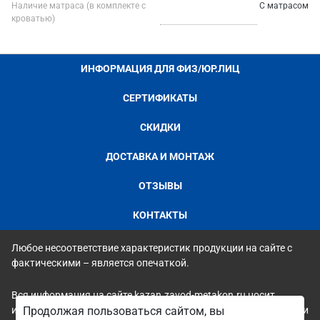
Наличие матраса (в комплекте с
С матрасом
кроватью)
ИНФОРМАЦИЯ ДЛЯ ФИЗ/ЮР.ЛИЦ
СЕРТИФИКАТЫ
СКИДКИ
ДОСТАВКА И МОНТАЖ
ОТЗЫВЫ
КОНТАКТЫ
Любое несоответствие характеристик продукции на сайте с
фактическими – является опечаткой.
Вся информация на сайте kazan.zavod-metakon.ru носит
исключительно ознакомительный и справочный характер и ни
Продолжая пользоваться сайтом, вы