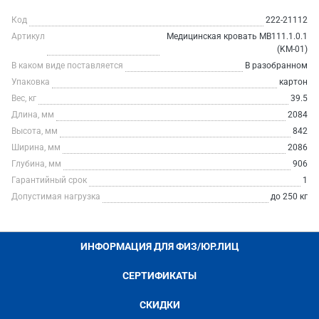
Код
222-21112
Артикул
Медицинская кровать MB111.1.0.1
(KM-01)
В каком виде поставляется
В разобранном
Упаковка
картон
Вес, кг
39.5
Длина, мм
2084
Высота, мм
842
Ширина, мм
2086
Глубина, мм
906
Гарантийный срок
1
Допустимая нагрузка
до 250 кг
ИНФОРМАЦИЯ ДЛЯ ФИЗ/ЮР.ЛИЦ
СЕРТИФИКАТЫ
СКИДКИ