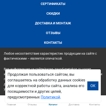
СЕРТИФИКАТЫ
СКИДКИ
ДОСТАВКА И МОНТАЖ
ОТЗЫВЫ
КОНТАКТЫ
Любое несоответствие характеристик продукции на сайте с
фактическими – является опечаткой.
Вся информация на сайте kazan.zavod-metakon.ru носит
исключительно ознакомительный и справочный характер и ни
Продолжая пользоваться сайтом, вы
при каких условиях не является публичной офертой. Всю
соглашаетесь на обработку данных cookies
дополнительную информацию можно узнать по телефонам
для корректной работы сайта, анализа его
ОК
указанным на сайте.
посещаемости и других целей,
предусмотренных
Политикой
.
Главная
Отзывы
Каталог
Доставка
Контакты