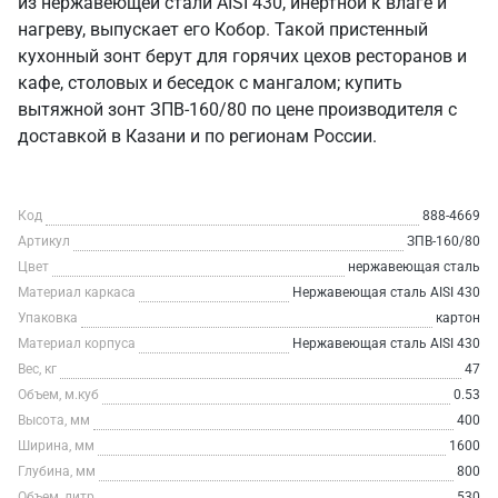
из нержавеющей стали AISI 430, инертной к влаге и
нагреву, выпускает его Кобор. Такой пристенный
кухонный зонт берут для горячих цехов ресторанов и
кафе, столовых и беседок с мангалом; купить
вытяжной зонт ЗПВ-160/80 по цене производителя с
доставкой в Казани и по регионам России.
Код
888-4669
Артикул
ЗПВ-160/80
Цвет
нержавеющая сталь
Материал каркаса
Нержавеющая сталь AISI 430
Упаковка
картон
Материал корпуса
Нержавеющая сталь AISI 430
Вес, кг
47
Объем, м.куб
0.53
Высота, мм
400
Ширина, мм
1600
Глубина, мм
800
Объем, литр
530