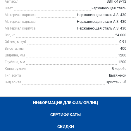
Артикул
ЗВПК-19/12
Цвет
нержавеющая сталь
Материал каркаса
Нержавеющая сталь AISI 430
Материал каркаса
Нержавеющая сталь AISI 430
Материал корпуса
Нержавеющая сталь AISI 430
Вес, кг
54.000
Объем, м.куб
0.91
Высота, мм
400
Ширина, мм
1200
Глубина, мм
1200
Конструкция
В коробе
Тип зонта
Вытяжной
Вид зонта
Пристенный
ИНФОРМАЦИЯ ДЛЯ ФИЗ/ЮР.ЛИЦ
СЕРТИФИКАТЫ
СКИДКИ