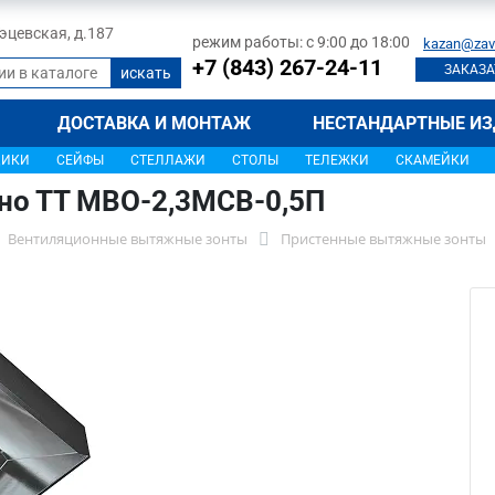
 Тэцевская, д.187
режим работы: с 9:00 до 18:00
kazan@zav
+7 (843) 267-24-11
ЗАКАЗА
ДОСТАВКА И МОНТАЖ
НЕСТАНДАРТНЫЕ ИЗ
ЩИКИ
СЕЙФЫ
СТЕЛЛАЖИ
СТОЛЫ
ТЕЛЕЖКИ
СКАМЕЙКИ
но ТТ МВО-2,3МСВ-0,5П
Вентиляционные вытяжные зонты
Пристенные вытяжные зонты