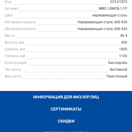
Код
333-61825
Артикул
МВО-1,8МСВ-1,1П
Цвет
нержавеющая сталь
Материал каркаса
Нержавеющая сталь AISI 430
Материал корпуса
Нержавеющая сталь AISI 430
Вес, кг
46.4
Высота, мм
400
Ширина, мм
1800
Глубина, мм
1100
Конструкция
Без короба
Тип зонта
Вытяжной
Вид зонта
Пристенный
ИНФОРМАЦИЯ ДЛЯ ФИЗ/ЮР.ЛИЦ
СЕРТИФИКАТЫ
СКИДКИ