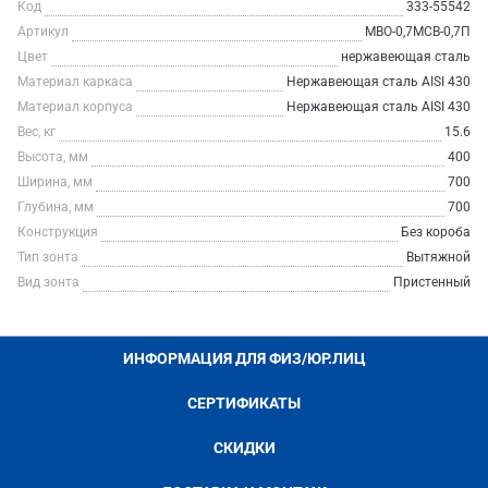
Код
333-55542
Артикул
МВО-0,7МСВ-0,7П
Цвет
нержавеющая сталь
Материал каркаса
Нержавеющая сталь AISI 430
Материал корпуса
Нержавеющая сталь AISI 430
Вес, кг
15.6
Высота, мм
400
Ширина, мм
700
Глубина, мм
700
Конструкция
Без короба
Тип зонта
Вытяжной
Вид зонта
Пристенный
ИНФОРМАЦИЯ ДЛЯ ФИЗ/ЮР.ЛИЦ
СЕРТИФИКАТЫ
СКИДКИ