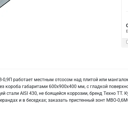
-0,9П работает местным отсосом над плитой или мангалом
ез короба габаритами 600х900х400 мм, с гладкой поверхн
 стали AISI 430, не боящейся коррозии, бренд Техно ТТ. 
верандах и в беседках; заказать пристенный зонт МВО-0,6М