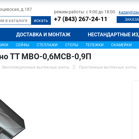
 Тэцевская, д.187
режим работы: с 9:00 до 18:00
kazan@zav
+7 (843) 267-24-11
ЗАКАЗА
ДОСТАВКА И МОНТАЖ
НЕСТАНДАРТНЫЕ ИЗ
ЩИКИ
СЕЙФЫ
СТЕЛЛАЖИ
СТОЛЫ
ТЕЛЕЖКИ
СКАМЕЙКИ
но ТТ МВО-0,6МСВ-0,9П
Вентиляционные вытяжные зонты
Пристенные вытяжные зонты