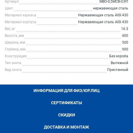
Артикул
МВО-0,5МСВ-0,9П
Цвет
нержавеющая сталь
Материал каркаса
Нержавеющая сталь AISI 430
Материал корпуса
Нержавеющая сталь AISI 430
Вес, кг
16.3
Высота, мм
400
Ширина, мм
500
Глубина, мм
900
Конструкция
Без короба
Тип зонта
Вытяжной
Вид зонта
Пристенный
ИНФОРМАЦИЯ ДЛЯ ФИЗ/ЮР.ЛИЦ
СЕРТИФИКАТЫ
СКИДКИ
ДОСТАВКА И МОНТАЖ