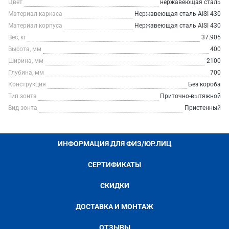
Цвет
нержавеющая сталь
Материал каркаса
Нержавеющая сталь AISI 430
Материал корпуса
Нержавеющая сталь AISI 430
Вес, кг
37.905
Высота, мм
400
Ширина, мм
2100
Глубина, мм
700
Конструкция
Без короба
Тип зонта
Приточно-вытяжной
Вид зонта
Пристенный
ИНФОРМАЦИЯ ДЛЯ ФИЗ/ЮР.ЛИЦ
СЕРТИФИКАТЫ
СКИДКИ
ДОСТАВКА И МОНТАЖ
ОТЗЫВЫ