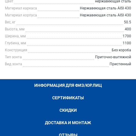
Цвет
нержавеющая сталь
Материал каркаса
Нержавеющая сталь AISI 430
Материал корпуса
Нержавеющая сталь AISI 430
Вес, кг
50.5
Высота, мм
400
Ширина, мм
1700
Глубина, мм
1100
Конструкция
Без короба
Тип зонта
Приточно-вытяжной
Вид зонта
Пристенный
ИНФОРМАЦИЯ ДЛЯ ФИЗ/ЮР.ЛИЦ
СЕРТИФИКАТЫ
СКИДКИ
ДОСТАВКА И МОНТАЖ
ОТЗЫВЫ