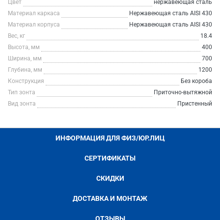
Цвет
нержавеющая сталь
Материал каркаса
Нержавеющая сталь AISI 430
Материал корпуса
Нержавеющая сталь AISI 430
Вес, кг
18.4
Высота, мм
400
Ширина, мм
700
Глубина, мм
1200
Конструкция
Без короба
Тип зонта
Приточно-вытяжной
Вид зонта
Пристенный
ИНФОРМАЦИЯ ДЛЯ ФИЗ/ЮР.ЛИЦ
СЕРТИФИКАТЫ
СКИДКИ
ДОСТАВКА И МОНТАЖ
ОТЗЫВЫ