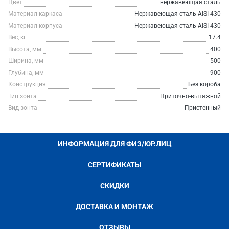
Цвет
нержавеющая сталь
Материал каркаса
Нержавеющая сталь AISI 430
Материал корпуса
Нержавеющая сталь AISI 430
Вес, кг
17.4
Высота, мм
400
Ширина, мм
500
Глубина, мм
900
Конструкция
Без короба
Тип зонта
Приточно-вытяжной
Вид зонта
Пристенный
ИНФОРМАЦИЯ ДЛЯ ФИЗ/ЮР.ЛИЦ
СЕРТИФИКАТЫ
СКИДКИ
ДОСТАВКА И МОНТАЖ
ОТЗЫВЫ