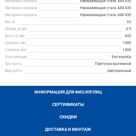
Материал каркаса
Нержавеющая сталь AISI 430
Материал каркаса
Нержавеющая сталь AISI 430
Материал корпуса
Нержавеющая сталь AISI 430
Вес, кг
63
Объем, м.куб
0.9
Высота, мм
400
Ширина, мм
1400
Глубина, мм
1400
Конструкция
Без короба
Тип зонта
Приточно-вытяжной
Вид зонта
Центральный
ИНФОРМАЦИЯ ДЛЯ ФИЗ/ЮР.ЛИЦ
СЕРТИФИКАТЫ
СКИДКИ
ДОСТАВКА И МОНТАЖ