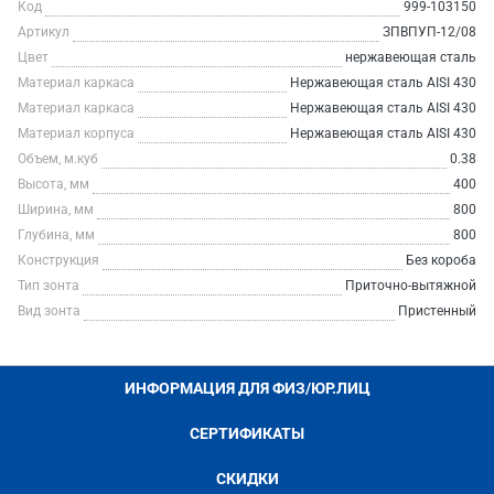
Код
999-103150
Артикул
ЗПВПУП-12/08
Цвет
нержавеющая сталь
Материал каркаса
Нержавеющая сталь AISI 430
Материал каркаса
Нержавеющая сталь AISI 430
Материал корпуса
Нержавеющая сталь AISI 430
Объем, м.куб
0.38
Высота, мм
400
Ширина, мм
800
Глубина, мм
800
Конструкция
Без короба
Тип зонта
Приточно-вытяжной
Вид зонта
Пристенный
ИНФОРМАЦИЯ ДЛЯ ФИЗ/ЮР.ЛИЦ
СЕРТИФИКАТЫ
СКИДКИ