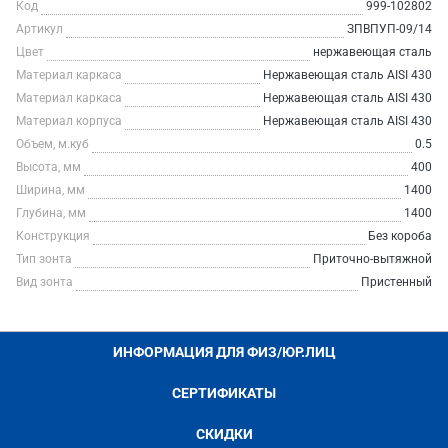
Код
999-102802
Артикул
ЗПВПУП-09/14
Цвет
нержавеющая сталь
Материал каркаса
Нержавеющая сталь AISI 430
Материал каркаса
Нержавеющая сталь AISI 430
Материал корпуса
Нержавеющая сталь AISI 430
Объем, м.куб
0.5
Высота, мм
400
Ширина, мм
1400
Глубина, мм
1400
Конструкция
Без короба
Тип зонта
Приточно-вытяжной
Вид зонта
Пристенный
ИНФОРМАЦИЯ ДЛЯ ФИЗ/ЮР.ЛИЦ
СЕРТИФИКАТЫ
СКИДКИ