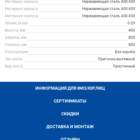
Материал каркаса
Нержавеющая сталь AISI 430
Материал каркаса
Нержавеющая сталь AISI 430
Материал корпуса
Нержавеющая сталь AISI 430
Объем, м.куб
0.29
Высота, мм
400
Ширина, мм
800
Глубина, мм
800
Конструкция
Без короба
Тип зонта
Приточно-вытяжной
Вид зонта
Пристенный
ИНФОРМАЦИЯ ДЛЯ ФИЗ/ЮР.ЛИЦ
СЕРТИФИКАТЫ
СКИДКИ
ДОСТАВКА И МОНТАЖ
ОТЗЫВЫ