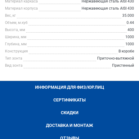
Материал каркаса
Нержавеющая сталь AISI 430
Материал корпуса
Нержавеющая сталь AISI 430
Вес, кг
35.000
Объем, м.куб
0.44
Высота, мм
400
Ширина, мм
1000
Глубина, мм
1000
Конструкция
В коробе
Тип зонта
Приточно-вытяжной
Вид зонта
Пристенный
ИНФОРМАЦИЯ ДЛЯ ФИЗ/ЮР.ЛИЦ
СЕРТИФИКАТЫ
СКИДКИ
ДОСТАВКА И МОНТАЖ
ОТЗЫВЫ